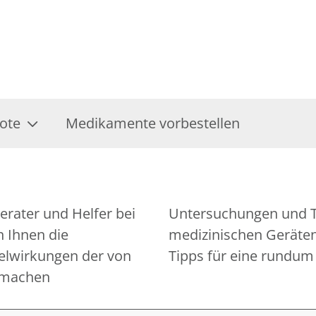
ote
Medikamente vorbestellen
erater und Helfer bei
n die Bedienung von
 Ihnen die
 Ihnen gerne
lwirkungen der von
Tipps für eine rundu
 machen