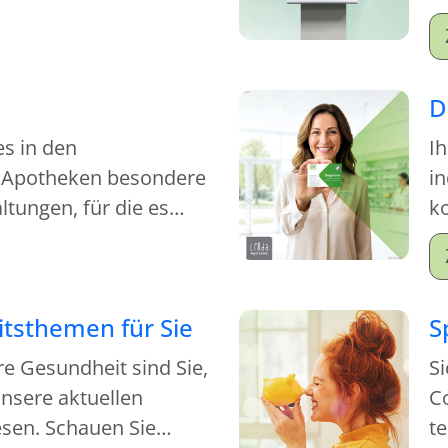
S
M
Mi
D
es in den
Ih
 Apotheken besondere
in
tungen, für die es
ko
kommen.
je
tsthemen für Sie
S
re Gesundheit sind Sie,
Si
nsere aktuellen
C
sen. Schauen Sie
t