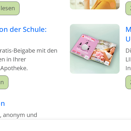
achen Sie sich schlau!
lesen
von der Schule:
M
U
Gratis-Beigabe mit den
D
 in Ihrer
LI
 Apotheke.
I
on
on
g, anonym und