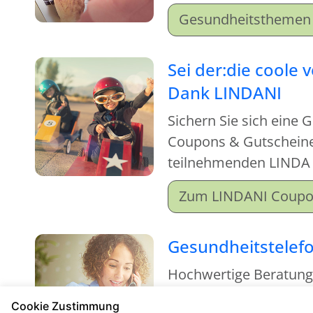
einfach mal rein und m
Gesundheitsthemen 
Sei der:die coole 
Dank LINDANI
Sichern Sie sich eine 
Coupons & Gutscheinen
teilnehmenden LINDA
Zum LINDANI Coup
Gesundheitstelef
Hochwertige Beratun
kostenfrei
Cookie Zustimmung