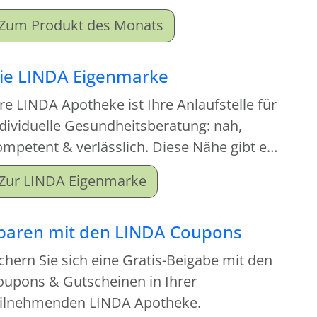
ortiment an. Beim Kauf dieses
Zum Produkt des Monats
onatsproduktes erhalten Sie einen
tgabeartikel gratis dazu.
ie LINDA Eigenmarke
re LINDA Apotheke ist Ihre Anlaufstelle für
dividuelle Gesundheitsberatung: nah,
mpetent & verlässlich. Diese Nähe gibt es
tzt auch für Ihre Hausapotheke!
Zur LINDA Eigenmarke
paren mit den LINDA Coupons
chern Sie sich eine Gratis-Beigabe mit den
oupons & Gutscheinen in Ihrer
eilnehmenden LINDA Apotheke.