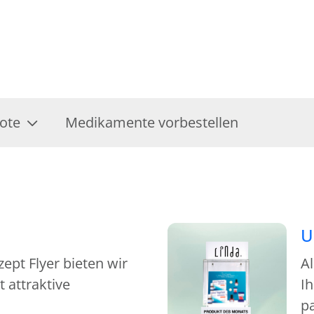
ote
Medikamente vorbestellen
U
pt Flyer bieten wir
A
 attraktive
Ih
p