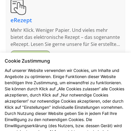
eRezept
Mehr Klick. Weniger Papier. Und vieles mehr
bietet das elektronische Rezept – das sogenannte
eRezept. Lesen Sie gerne unsere für Sie erstellten
FAQ.
Mehr erfahren
Cookie Zustimmung
Auf unserer Website verwenden wir Cookies, um Inhalte und
Angebote zu optimieren. Einige Funktionen dieser Website
benötigen Ihre Zustimmung, um einwandfrei zu funktionieren.
Sie können durch Klick auf „Alle Cookies zulassen“ alle Cookies
akzeptieren, durch Klick auf „Nur notwendige Cookies
Elektronische Patientenakte
akzeptieren“ nur notwendige Cookies akzeptieren, oder durch
Hier finden Sie die wichtigsten Fragen und
Klick auf "Einstellungen" individuelle Einstellungen vornehmen.
Durch Nutzung dieser Website geben Sie in jedem Fall Ihre
Antworten rund um die ePA (elektronische
Einwilligung zu den notwendigen Cookies. Die
Patientenakte).
Einwilligungserklärung (des Nutzers, bzw. dessen Gerät) wird