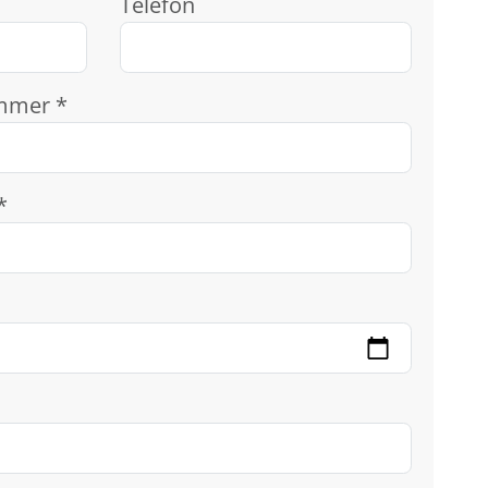
Telefon
mmer *
*