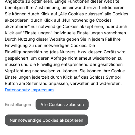
Angebote zu optimieren. Einige Funktionen dieser Website
Kontaktformular und CAPTCHA
benötigen Ihre Zustimmung, um einwandfrei zu funktionieren.
Sie können durch Klick auf „Alle Cookies zulassen“ alle Cookies
Wenn Sie uns per Kontaktformular oder per
akzeptieren, durch Klick auf „Nur notwendige Cookies
Vorbestellungsformular Anfragen zukommen lassen,
akzeptieren“ nur notwendige Cookies akzeptieren, oder durch
werden Ihre Angaben aus dem Formular inklusive der
Klick auf "Einstellungen" individuelle Einstellungen vornehmen.
von Ihnen dort angegebenen Kontaktdaten zwecks
Durch Nutzung dieser Website geben Sie in jedem Fall Ihre
Bearbeitung der Anfragen/Vorbestellung für den Fall
Einwilligung zu den notwendigen Cookies. Die
Einwilligungserklärung (des Nutzers, bzw. dessen Gerät) wird
von Anschlussfragen bei uns gespeichert. Diese
gespeichert, um deren Abfrage nicht erneut wiederholen zu
Daten geben wir nicht ohne Ihre Einwilligung weiter.
müssen und die Einwilligung entsprechend der gesetzlichen
Verpflichtung nachweisen zu können. Sie können Ihre Cookie
Einsatz von Buchstaben-CAPTCHA „captcha-image“
Einstellungen jederzeit durch Klick auf das Schloss Symbol
Zum Schutz Ihrer Anfragen/Vorbestellungen über das
Button am Seitenrand anpassen, verwalten und widerrufen.
Internetformular verwenden wir den Dienst
Datenschutz
Impressum
Buchstaben-CAPTCHA des Unternehmens BCF GmbH
(
https://www.b-cf.de/
). Die Abfrage dient der
Einstellungen
Alle Cookies zulassen
Unterscheidung, ob die Eingabe durch einen
Menschen oder missbräuchlich durch automatisierte,
Nur notwendige Cookies akzeptieren
maschinelle Verarbeitung (Bots) erfolgt. Das CAPTCHA
verwendet keine Cookies.